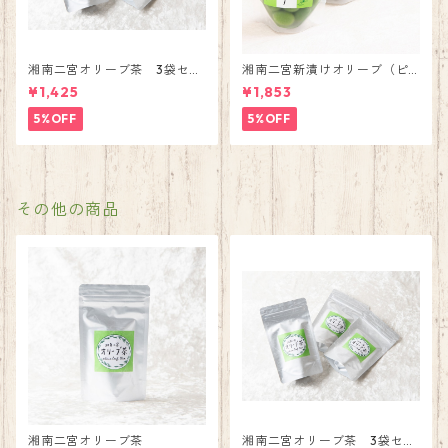
湘南二宮オリーブ茶 3袋セッ
湘南二宮新漬けオリーブ（ピ
ト
クアル）・3袋セット
¥1,425
¥1,853
5%OFF
5%OFF
その他の商品
湘南二宮オリーブ茶
湘南二宮オリーブ茶 3袋セッ