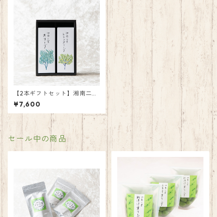
【2本ギフトセット】湘南二宮
オリーブ1本＆レモンオリーブ1
¥7,600
本
セール中の商品