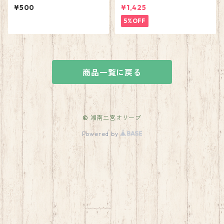
ト
¥500
¥1,425
5%OFF
商品一覧に戻る
© 湘南二宮オリーブ
Powered by