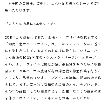
✼季節のご挨拶、ご返礼、お祝いなど様々なシーンでご利
用いただけます。
『こちらの商品は2本セットです』
2011年から商品化された、湘南オリーブオイルを代表する
「湘南二宮オリーブオイル」は、そのフレッシュな味と香り
にを楽しみにしている多くのお客様に愛されているユニバー
サル農場の100%国産のエクストラ・バージン・オリーブオ
イル。オリーブオイルは鮮度が命。高品質を保つために収穫
後すぐにユニバーサル農場所有の搾油機で搾油作業を行うこ
とにより、品質の良いオリーブオイルが毎年、湘南の地で作
られています。基本的に数種類の品種のオイルをブレンド、
その年の品種ごとの収穫量に合せ、園主こだわりの最良の味
を作り上げています。その年の味をお楽しみください！